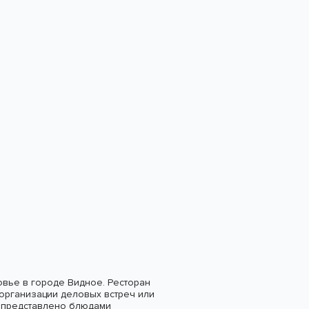
ковье в городе Видное. Ресторан
организации деловых встреч или
» представлено блюдами