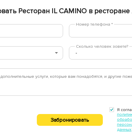
вать Ресторан IL CAMINO в ресторане A
Номер телефона *
Сколько человек зовете?
Я согла
полити
Забронировать
обрабо
персон
данных