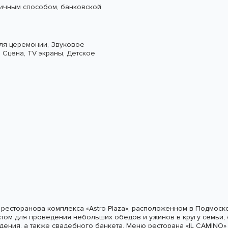
ичным способом, банковской
ля церемонии,
Звуковое
,
Сцена,
TV экраны,
Детское
х ресторанова комплекса «Astro Plaza», расположенном в Подмос
том для проведения небольших обедов и ужинов в кругу семьи, 
ения, а также свадебного банкета. Меню ресторана «IL CAMINO