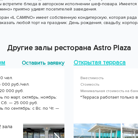
вы встретите блюда в авторском исполнении шеф-повара. Имеется
мино» приятно удивят посетителей заведения.
торан «IL CAMINO» имеет собственную кондитерскую, которая ра
аказать любой торт на праздник: День рождения, свадьбу, корпо
Другие залы ресторана Astro Plaza
ом
Открытая терраса
Оставить заявку
0 чел.
Вместимость
 000 руб./чел.
Стоимость
20 000 руб.
Минимальная стоимость на ба
ь по март, октябрь, ноябрь:
*Терраса работает только 
 и Сб. — 25 000 руб.
 по сентябрь: с Вс. по Чт. —