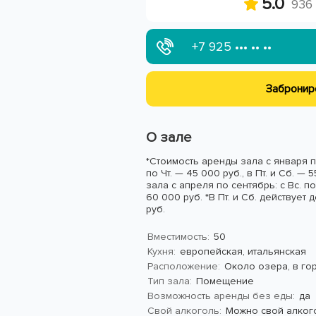
5.0
936
+7 925
••• •• ••
Забронир
О зале
*Стоимость аренды зала с января по
по Чт. — 45 000 руб., в Пт. и Сб. —
зала с апреля по сентябрь: с Вс. по 
60 000 руб. *В Пт. и Сб. действует
руб.
Вместимость:
50
Кухня:
европейская, итальянская
Расположение:
Около озера, в го
Тип зала:
Помещение
Возможность аренды без еды:
да
Свой алкоголь:
Можно свой алкого