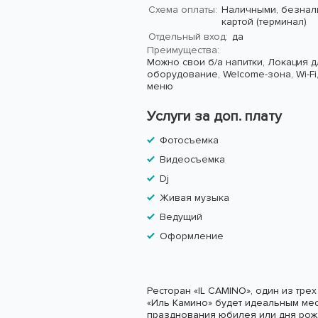
Схема оплаты:
Наличными, безнал
картой (терминал)
Отдельный вход:
да
Преимущества:
Можно свои б/а напитки,
Локация д
оборудование,
Welcome-зона,
Wi-Fi
меню
Услуги за доп. плату
Фотосъемка
Видеосъемка
Dj
Живая музыка
Ведущий
Оформление
Ресторан «IL CAMINO», один из тре
«Иль Камино» будет идеальным мес
празднования юбилея или дня рожд