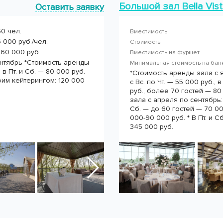
Большой зал Bella Vis
Оставить заявку
60 чел.
Вместимость
 000 руб./чел.
Стоимость
360 000 руб.
Вместимость на фуршет
ентябрь *Стоимость аренды
Минимальная стоимость на ба
, в Пт. и Сб. — 80 000 руб.
*Стоимость аренды зала с я
оим кейтерингом: 120 000
с Вс. по Чт. — 55 000 руб., 
руб., более 70 гостей — 80
зала с апреля по сентябрь: с
Сб. — до 60 гостей — 70 00
000-90 000 руб. * В Пт. и 
345 000 руб.