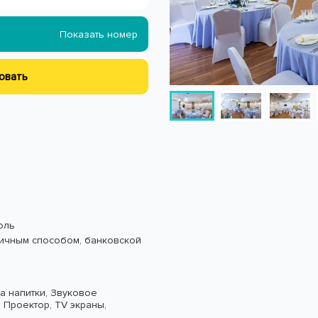
Показать номер
овать
оль
ичным способом, банковской
а напитки,
Звуковое
,
Проектор,
TV экраны,