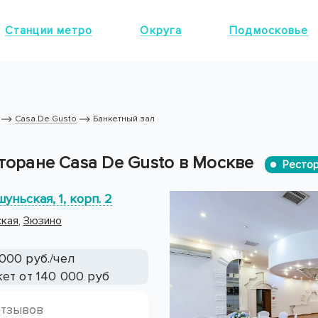
Станции метро
Округа
Подмосковье
Casa De Gusto
Банкетный зал
торане Casa De Gusto в Москве
Рестор
ньская, 1, корп. 2
ская
,
Зюзино
000 руб./чел
ет от 140 000 руб
отзывов