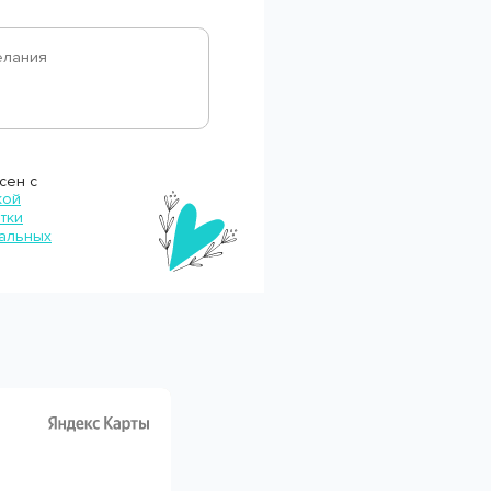
сен с
кой
тки
альных