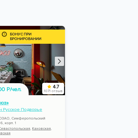
БОНУС ПРИ
БРОНИРОВАНИИ
4.7
00 Р/чел.
1071 отзыв
оюз»
н Русское Подворье
ЮЗАО, Симферопольский
6, корп. 1
Севастопольская
,
Каховская
,
вская