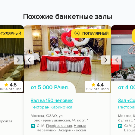
Похожие банкетные залы
ОПУЛЯРНЫЙ
ПОПУЛЯРНЫЙ
4.6
4.4
от 5 000 Р/чел.
от 4 0
1064 отзыва
637 отзывов
Зал на 150 человек
Зал «С
Ресторан Кариночка
Рестора
8
Москва, ЮЗАО, ул.
Москва, 
Новочерёмушкинская, 44, корп. 1
бульвар, 1
ерситет
Ст.М.
Профсоюзная
,
Новые
Ст.М.
Черёмушки
,
Академическая
Варша