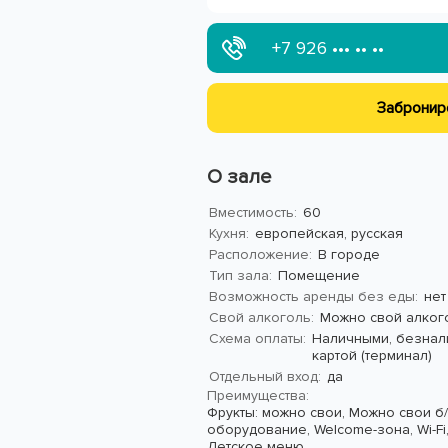
+7 926
••• •• ••
Забронир
О зале
Вместимость:
60
Кухня:
европейская, русская
Расположение:
В городе
Тип зала:
Помещение
Возможность аренды без еды:
нет
Свой алкоголь:
Можно свой алког
Схема оплаты:
Наличными, безнал
картой (терминал)
Отдельный вход:
да
Преимущества:
Фрукты: можно свои,
Можно свои б/
оборудование,
Welcome-зона,
Wi-Fi
Детское меню