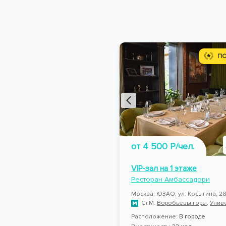
П
от 4 500 Р/чел.
VIP-зал на 1 этаже
Ресторан Амбассадори
Москва, ЮЗАО, ул. Косыгина, 2
Ст.М.
Воробьёвы горы
,
Унив
Расположение:
В городе