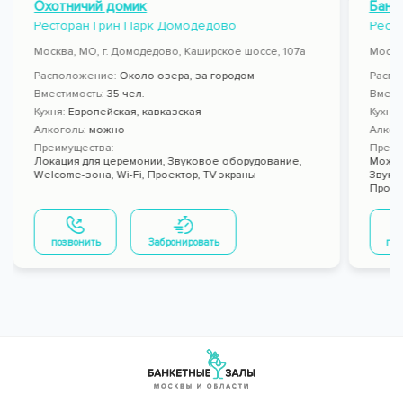
Охотничий домик
Банк
Ресторан Грин Парк Домодедово
Ресто
Москва, МО, г. Домодедово, Каширское шоссе, 107а
Москва
Расположение:
Около озера, за городом
Распо
Вместимость:
35 чел.
Вмест
Кухня:
Европейская, кавказская
Кухня
Алкоголь:
можно
Алког
Преимущества:
Преим
Локация для церемонии,
Звуковое оборудование,
Можно
Welcome-зона,
Wi-Fi,
Проектор,
TV экраны
Звуко
Проек
позвонить
Забронировать
поз