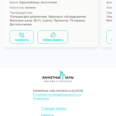
Кухня:
Европейская, восточная
Кухня
Алкоголь:
можно
Алког
Преимущества:
Преим
Локация для церемонии,
Звуковое оборудование,
Локац
Welcome-зона,
Wi-Fi,
Сцена,
Проектор,
TV экраны,
Welco
Детское меню
позвонить
Забронировать
поз
banketnye-zaly-moskva.ru (с) 2026
Политика конфиденциальности
Реквизиты
Станции метро
Округа