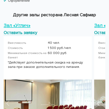
Оформление
Другие залы ресторана Лесная Сафмар
Зал «Углич»
Зал «
Оставить заявку
Остави
40 чел.
Вместимость
Вмести
1 500 руб./чел.
Стоимость
Стоимо
60 000 руб.
Минимальная стоимость на
Минима
банкет
банке
*Действует дополнительная скидка на аренду
зала при заказе дополнительного питания.