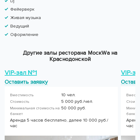
Dj
Фейерверк
Живая музыка
Ведущий
Оформление
Другие залы ресторана МоскWа на
Краснодонской
VIP-зал №1
VIP-з
Оставить заявку
Остави
10 чел.
Вместимость
Вмести
5 000 руб./чел.
Стоимость
Стоимо
50 000 руб.
Минимальная стоимость на
Минима
банкет
банке
Аренда 5 часов бесплатно, далее 10 000 руб./
Аренда
час
час