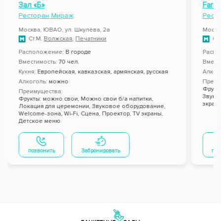
Зал «Б»
FaraP
Ресторан Мираж
Ресто
Москва, ЮВАО, ул. Шкулёва, 2а
Москв
Ст.М.
Волжская
,
Печатники
Ст
Расположение:
В городе
Распо
Вместимость:
70 чел.
Вмест
Кухня:
Европейская, кавказская, армянская, русская
Алког
Алкоголь:
можно
Преим
Фрукт
Преимущества:
Звуко
Фрукты: можно свои,
Можно свои б/а напитки,
экран
Локация для церемонии,
Звуковое оборудование,
Welcome-зона,
Wi-Fi,
Сцена,
Проектор,
TV экраны,
Детское меню
позвонить
Забронировать
поз