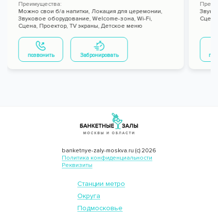
Преимущества:
Преим
Можно свои б/а напитки,
Локация для церемонии,
Звуко
Звуковое оборудование,
Welcome-зона,
Wi-Fi,
Сцена
Сцена,
Проектор,
TV экраны,
Детское меню
позвонить
Забронировать
поз
banketnye-zaly-moskva.ru (с) 2026
Политика конфиденциальности
Реквизиты
Станции метро
Округа
Подмосковье