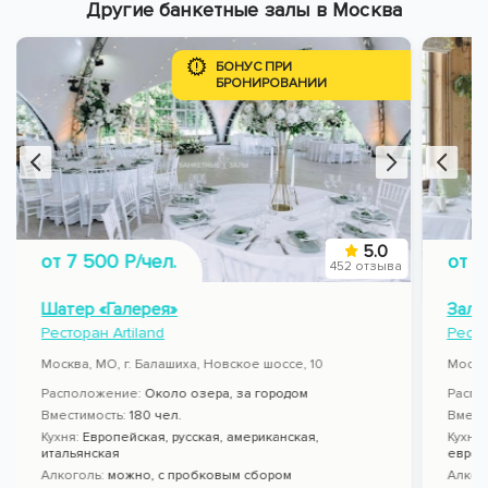
Другие банкетные залы в Москва
БОНУС ПРИ
БРОНИРОВАНИИ
5.0
от 7 500 Р/чел.
от 4
452 отзыва
Шатер «Галерея»
Зал 
Ресторан Artiland
Рест
Москва, МО, г. Балашиха, Новское шоссе, 10
Москва
Расположение:
Около озера, за городом
Распо
Вместимость:
180 чел.
Вмест
Кухня:
Европейская, русская, американская,
Кухня
итальянская
европ
Алкоголь:
можно
,
с пробковым сбором
Алког