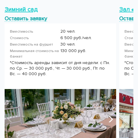
Зимний сад
Зал «
Оставить заявку
Остави
20 чел.
Вместимость
Вмести
6 500 руб./чел.
Стоимость
Стоимо
30 чел.
Вместимость на фуршет
Вмести
130 000 руб.
Минимальная стоимость на
Минима
банкет
банке
*Стоимость аренды зависит от дня недели: с Пн.
*Стоим
по Ср. — 30 000 руб., Чт. — 30 000 руб., Пт. по
по Ср.
Вс. — 40 000 руб.
Вс. — 