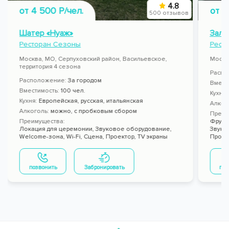
4.8
от 4 500 Р/чел.
от 4
500 отзывов
Шатер «Нуаж»
Зал 
Ресторан Сезоны
Рест
Москва, МО, Серпуховский район, Васильевское,
Москва
территория 4 сезона
Распо
Расположение:
За городом
Вмест
Вместимость:
100 чел.
Кухня
Кухня:
Европейская, русская, итальянская
Алког
Алкоголь:
можно
,
с пробковым сбором
Преим
Преимущества:
Фрукт
Локация для церемонии,
Звуковое оборудование,
Звуко
Welcome-зона,
Wi-Fi,
Сцена,
Проектор,
TV экраны
Проек
позвонить
Забронировать
поз