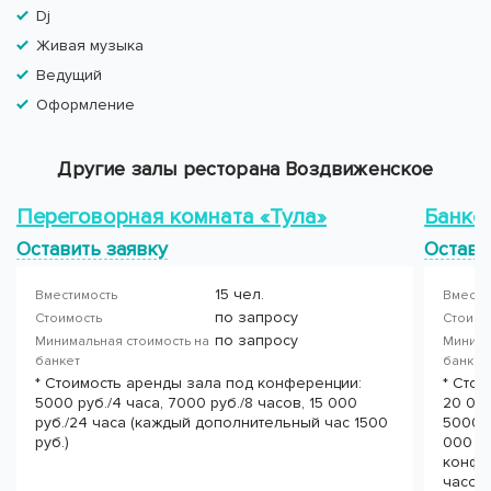
Dj
Живая музыка
Ведущий
Оформление
Другие залы ресторана Воздвиженское
Переговорная комната «Тула»
Банке
Оставить заявку
Остави
15 чел.
Вместимость
Вмести
по запросу
Стоимость
Стоимо
по запросу
Минимальная стоимость на
Минима
банкет
банке
* Стоимость аренды зала под конференции:
* Стои
5000 руб./4 часа, 7000 руб./8 часов, 15 000
20 00
руб./24 часа (каждый дополнительный час 1500
5000 р
руб.)
000 ру
конфер
часов,