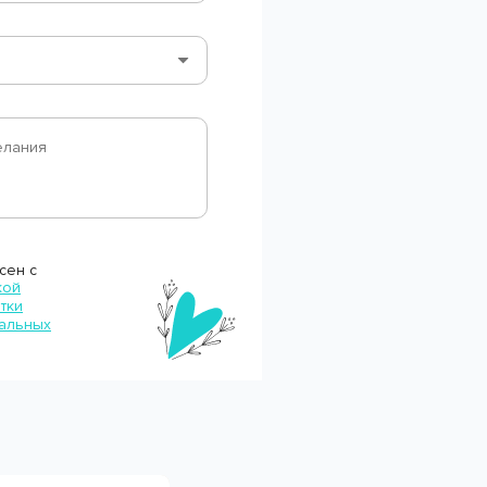
сен с
кой
тки
альных