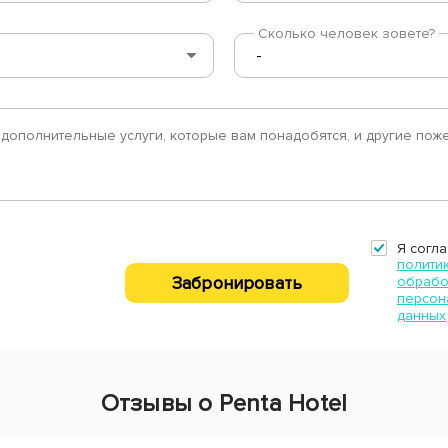
Сколько человек зовете?
Я согла
полити
Забронировать
обрабо
персон
данных
Отзывы о Penta Hotel