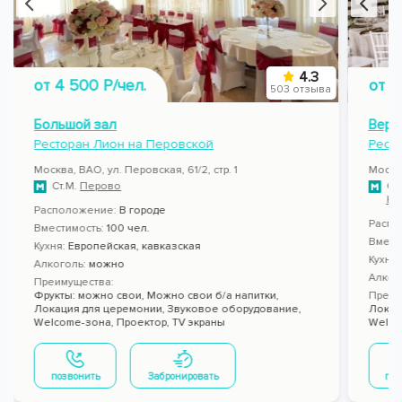
4.3
от 4 500 Р/чел.
от 6
503 отзыва
Большой зал
Вера
Ресторан Лион на Перовской
Ресто
Москва, ВАО, ул. Перовская, 61/2, стр. 1
Москв
Ст.М.
Перово
Ст
Ко
Расположение:
В городе
Распо
Вместимость:
100 чел.
Вмест
Кухня:
Европейская, кавказская
Кухня
Алкоголь:
можно
Алког
Преимущества:
Фрукты: можно свои,
Можно свои б/а напитки,
Преим
Локация для церемонии,
Звуковое оборудование,
Локац
Welcome-зона,
Проектор,
TV экраны
Welco
позвонить
Забронировать
поз