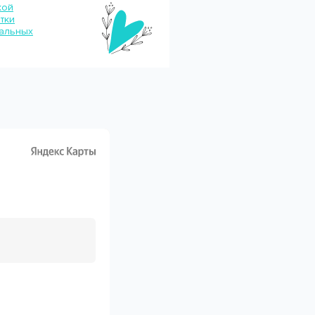
кой
тки
альных