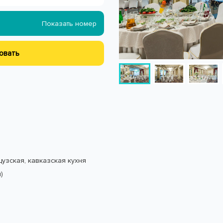
Показать номер
овать
цузская, кавказская кухня
)