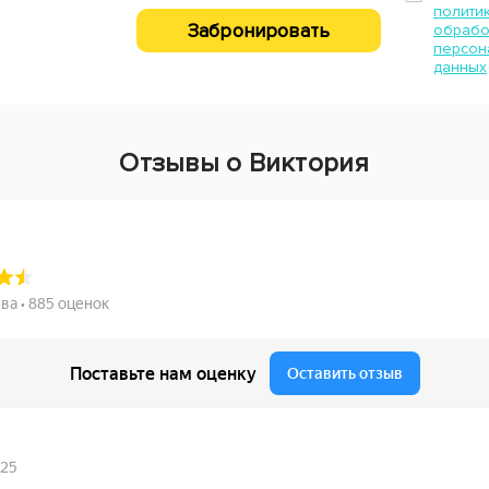
полити
Забронировать
обрабо
персон
данных
Отзывы о Виктория