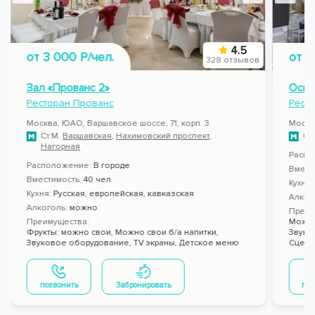
4.5
от 3 000 Р/чел.
от 7
328 отзывов
Зал «Прованс 2»
Осно
Ресторан Прованс
Рест
Москва, ЮАО, Варшавское шоссе, 71, корп. 3
Москва
Ст.М.
Варшавская
,
Нахимовский проспект
,
Ст
Нагорная
Распо
Расположение:
В городе
Вмест
Вместимость:
40 чел.
Кухня
Кухня:
Русская, европейская, кавказская
Алког
Алкоголь:
можно
Преим
Преимущества:
Можно
Фрукты: можно свои,
Можно свои б/а напитки,
Звуко
Звуковое оборудование,
TV экраны,
Детское меню
Сцена
позвонить
Забронировать
поз