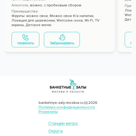
Алкоголь:
можно
,
с пробковым сбором
Преим
Локац
Преимущества:
Welco
Фрукты: можно свои,
Можно свои б/а напитки,
Детск
Локация для церемонии,
Welcome-зона,
Wi-Fi,
TV
экраны,
Детское меню
позвонить
Забронировать
поз
banketnye-zaly-moskva.ru (с) 2026
Политика конфиденциальности
Реквизиты
Станции метро
Округа