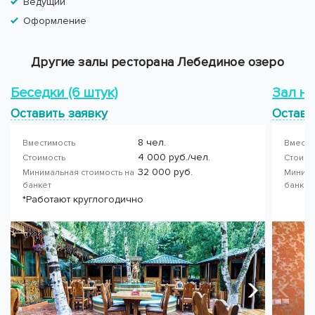
Ведущий
Оформление
Другие залы ресторана Лебединое озеро
Беседки (6 штук)
Зал на
Оставить заявку
Остави
8 чел.
Вместимость
Вмести
4 000 руб./чел.
Стоимость
Стоимо
32 000 руб.
Минимальная стоимость на
Минима
банкет
банке
*Работают круглогодично