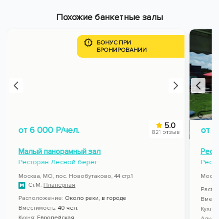
Похожие банкетные залы
БОНУС ПРИ
БРОНИРОВАНИИ
5.0
от 6 000 Р/чел.
от 4
821 отзыв
Малый панорамный зал
Рест
Ресторан Лесной берег
Рест
Москва, МО, пос. Новобутаково, 44 стр.1
Москва
Ст.М.
Планерная
Распо
Расположение:
Около реки, в городе
Вмест
Вместимость:
40 чел.
Кухня
Кухня:
Европейская
Алког