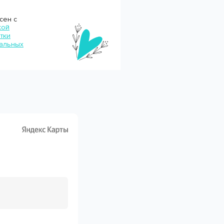
сен с
кой
тки
альных