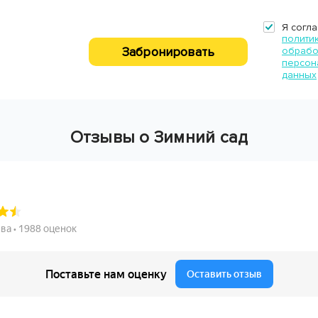
Я согла
полити
Забронировать
обрабо
персон
данных
Отзывы о Зимний сад